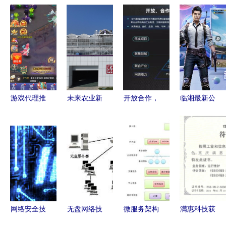
游戏代理推
未来农业新
开放合作，
临湘最新公
广合作 财
路 潢川天
共建产业互
测网络游戏
富增长的关
空农场喜
联网生态链
开服表及网
键路径
摘“甜蜜果”
——中国联
络技术服务
网络技术赋
通网络技术
指南
能智慧农业
研究院院长
张涌谈网络
技术服务
网络安全技
无盘网络技
微服务架构
满惠科技获
术分析
术 高效便
技术栈选型
ITSS运维