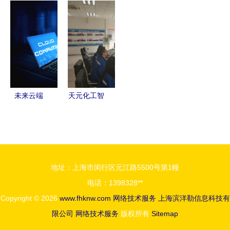
DDoS的攻
捷的网络服
手册 网络
服务能力二
与防
务解决方案
技术服务深
级认证，网
度解析
络技术服务
水平迈上新
台阶
未来云端
天元化工智
覆盖计算技
慧工厂入围
术与在线数
陕西数字化
据存储的网
典型 网络
络共生
技术服务引
地址：上海市闵行区元江路5500号第1幢
领转型新范
电话：1398328**
式
Copyright © 2026
www.fhknw.com
网络技术服务
上海滨洋勒信息科技有
限公司
网络技术服务
版权所有
Sitemap